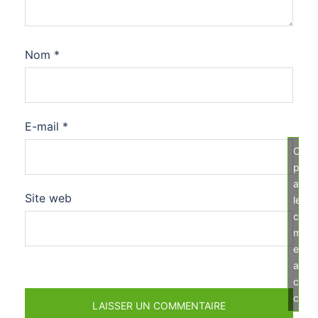
Nom
*
E-mail
*
Cliqu
pour
acce
Site web
les
cook
mark
et
activ
ce
cont