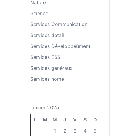
Nature
Science
Services Communication
Services détail
Services Développeùment
Services ESS
Services généraux
Services home
janvier 2025
L
M
M
J
V
S
D
1
2
3
4
5