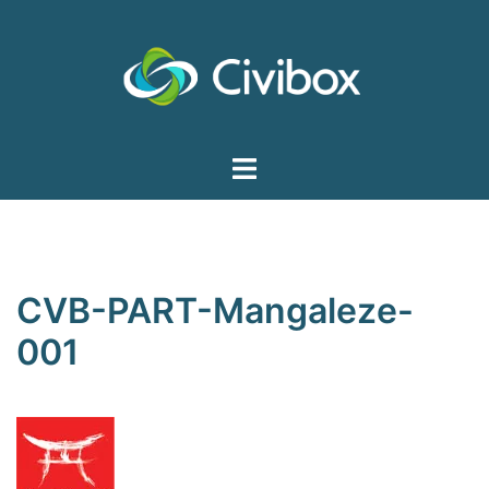
Aller
au
contenu
Ouvrir/fermer
le
menu
CVB-PART-Mangaleze-
001