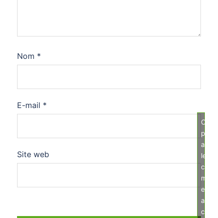
Nom
*
E-mail
*
Cliqu
pour
acce
Site web
les
cook
mark
et
activ
ce