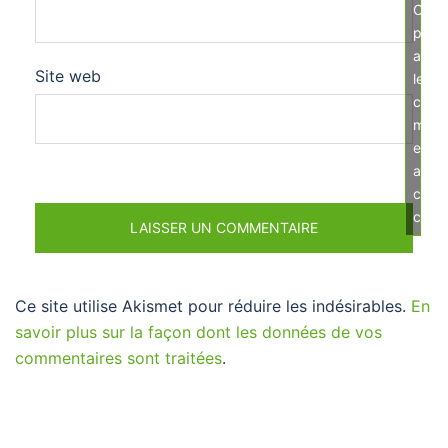
Cliqu
pour
acce
Site web
les
cook
mark
et
activ
ce
cont
Ce site utilise Akismet pour réduire les indésirables.
En
savoir plus sur la façon dont les données de vos
commentaires sont traitées
.