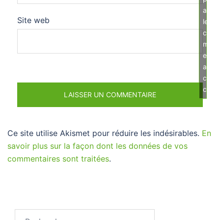
acce
Site web
les
cook
mark
et
activ
ce
cont
Ce site utilise Akismet pour réduire les indésirables.
En
savoir plus sur la façon dont les données de vos
commentaires sont traitées
.
Rechercher :