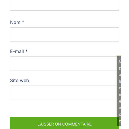
Nom
*
E-mail
*
Cliqu
pour
acce
Site web
les
cook
mark
et
activ
ce
cont