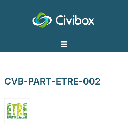
Aller
au
contenu
Ouvrir/fermer
le
menu
CVB-PART-ETRE-002