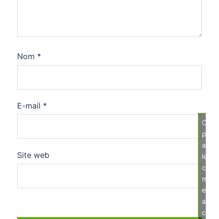
Nom
*
E-mail
*
Cliqu
pour
acce
Site web
les
cook
mark
et
activ
ce