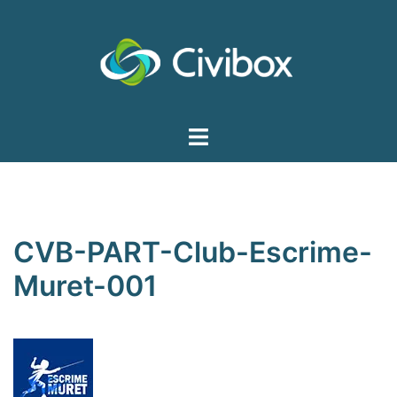
Aller
au
contenu
Ouvrir/fermer
le
menu
CVB-PART-Club-Escrime-
Muret-001