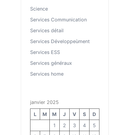
Science
Services Communication
Services détail
Services Développeùment
Services ESS
uez
Services généraux
pter
Services home
ies
eting
janvier 2025
er
L
M
M
J
V
S
D
enu
1
2
3
4
5