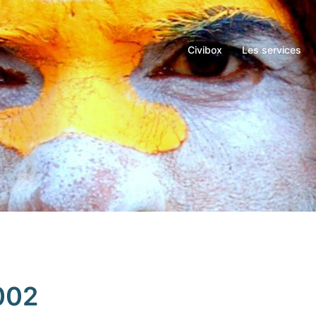
Civibox
Les services
002