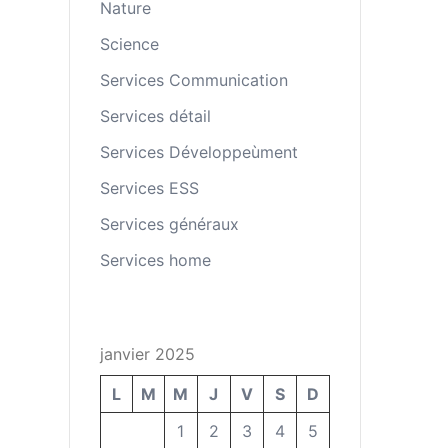
Nature
Science
Services Communication
Services détail
Services Développeùment
Services ESS
Services généraux
Services home
janvier 2025
L
M
M
J
V
S
D
1
2
3
4
5